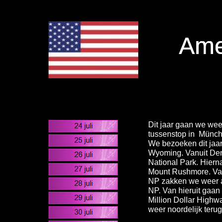
Ame
Ame
Ame
Double click
Double click
Double click
Dit jaar gaan we wee
tussenstop in Münche
We bezoeken dit jaar
Wyoming. Vanuit Den
National Park. Hiern
Mount Rushmore. Van
NP zakken we weer a
NP. Van hieruit gaan
Million Dollar High
weer noordelijk teru